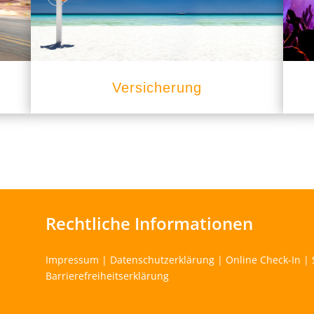
Versicherung
Rechtliche Informationen
Impressum
|
Datenschutzerklärung
|
Online Check-In
|
Barrierefreiheitserklärung