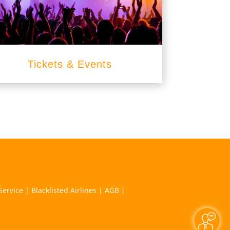
Tickets & Events
Service
|
Blacklisted Airlines
|
AGB
|